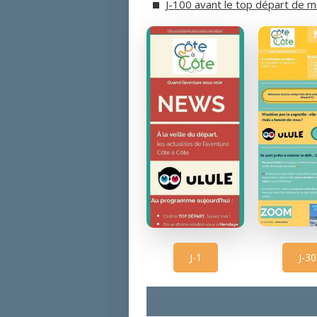
J-100 avant le top départ de 
J-1
J-30