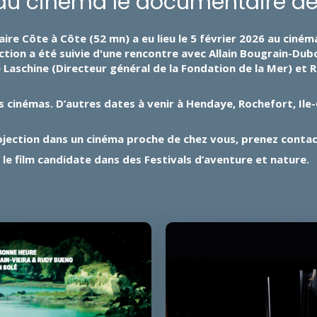
u cinéma le documentaire de 
re Côte à Côte (52 mn) a eu lieu le 5 février 2026 au cinéma
tion a été suivie d'une rencontre avec Allain Bougrain-Dubo
 Laschine (Directeur général de la Fondation de la Mer) et 
s cinémas. D’autres dates à venir à Hendaye, Rochefort, Ile
ojection dans un cinéma proche de chez vous, prenez contac
ar le film candidate dans des Festivals d’aventure et nature.