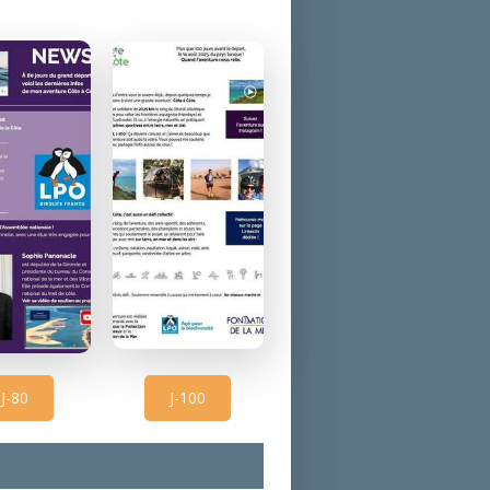
J-80
J-100