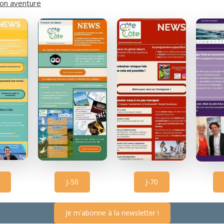
mon aventure
J-50
J-70
Je m'abonne à la newsletter !