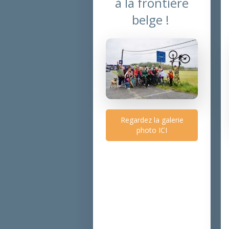
à la frontière
belge !
Regardez la galerie
photo ICI