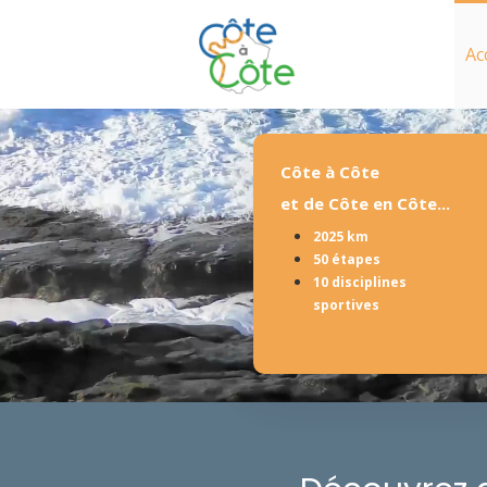
Ac
Côte à Côte
et de Côte en Côte...
2025 km
50 étapes
10 disciplines
sportives