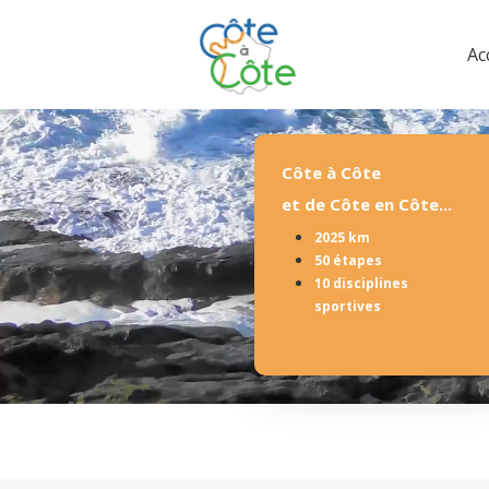
Ac
Côte à Côte
et de Côte en Côte...
2025 km
50 étapes
10 disciplines
sportives