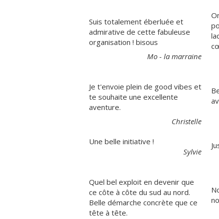
On
Suis totalement éberluée et
po
admirative de cette fabuleuse
la
organisation ! bisous
cœ
Mo - la marraine
Je t'envoie plein de good vibes et
Be
te souhaite une excellente
av
aventure.
Christelle
Une belle initiative !
Ju
Sylvie
Quel bel exploit en devenir que
No
ce côte à côte du sud au nord.
no
Belle démarche concrète que ce
tête à tête.