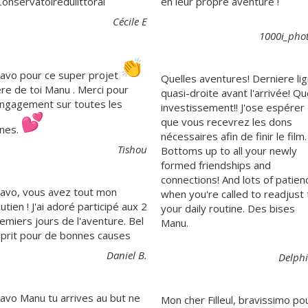
onservatoiredulittoral
en leur propre aventure !
Cécile E
1000i_pho
avo pour ce super projet
Quelles aventures! Derniere li
ère de toi Manu . Merci pour
quasi-droite avant l'arrivée! Qu
engagement sur toutes les
investissement!! J'ose espérer
que vous recevrez les dons
gnes.
nécessaires afin de finir le film.
Tishou
Bottoms up to all your newly
formed friendships and
connections! And lots of patien
avo, vous avez tout mon
when you're called to readjust 
utien ! J'ai adoré participé aux 2
your daily routine. Des bises
emiers jours de l'aventure. Bel
Manu.
prit pour de bonnes causes
Daniel B.
Delph
avo Manu tu arrives au but ne
Mon cher Filleul, bravissimo po