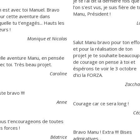
je te l'ai dit la dernière fois que
l'on s'est vus, je suis fière de to
 est avec toi Manuel. Bravo
Manu, Président !
ur cette aventure dans
quelle tu t’engagés... Hauts les
L
urs !
Monique et Nicolas
Salut Manu bravo pour ton effo
et pour la réalisation de ton
projet je te souhaite beaucoup
lle aventure Manu, en pensée
de courage on pense à toi et
ec toi. Très beau projet.
éspérons te voir le 3 octobre
Caroline
d’ici la FORZA.
Zaccha
ste bravo !!!!
Anne
Courage car ce sera long !
Céc
us t'encourageons de toutes
s forces !
Bravo Manu ! Extra !!!! Bises
Béatrice
admiratives .