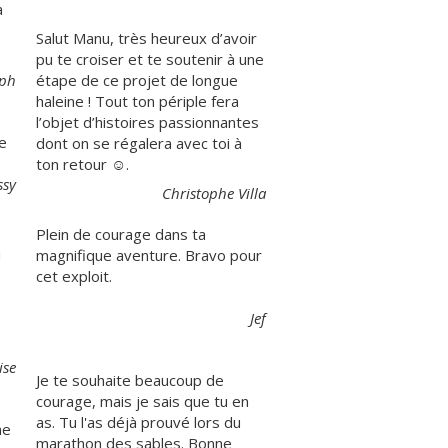
à
Salut Manu, très heureux d’avoir
pu te croiser et te soutenir à une
eph
étape de ce projet de longue
haleine ! Tout ton périple fera
l’objet d’histoires passionnantes
e
dont on se régalera avec toi à
ton retour ☺️.
ssy
Christophe Villa
Plein de courage dans ta
u
magnifique aventure. Bravo pour
cet exploit.
Jef
ise
Je te souhaite beaucoup de
courage, mais je sais que tu en
as. Tu l'as déjà prouvé lors du
me
marathon des sables. Bonne