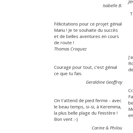
Jé
Isabelle B.
T
Félicitations pour ce projet génial
Manu ! Je te souhaite du succès
et de belles aventures en cours
de route !
Thomas Croquez
J'
Ro
Courage pour tout, c’est génial
de
ce que tu fais.
Geraldine Geoffroy
Cc
Fa
On t'attend de pied ferme - avec
be
le beau temps, si-si, à Keremma,
Me
la plus belle plage du Finistère !
em
Bon vent :-)
Carine & Philou