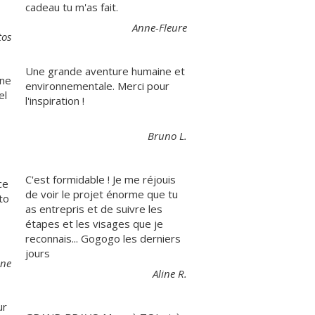
cadeau tu m'as fait.
Anne-Fleure
tos
Une grande aventure humaine et
gne
environnementale. Merci pour
el
l'inspiration !
Bruno L.
C'est formidable ! Je me réjouis
ce
de voir le projet énorme que tu
to
as entrepris et de suivre les
étapes et les visages que je
reconnais... Gogogo les derniers
jours
ine
Aline R.
ur