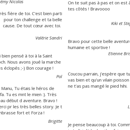
rémy Nicolas
On te suit pas à pas et on est 
tes côtés ! Bravoooo
rès fière de toi. C'est bien parti
pour ton challenge et ta belle
Kiki et St
cause. De tout cœur avec toi.
Valérie Sandri
Bravo pour cette belle aventur
humaine et sportive !
Etienne Bri
ai bien pensé à toi à la Saint
ch. Nous avons joué la marche
s éclopés ;-) Bon courage !
Coucou parrain, j’espère que t
Pol
vas bien et qu’un vilain poisson
ne t’as pas mangé le pied hihi.
 Manu, Tu étais le héros de
fa. Tu es mnt le mien :). Très
au début d aventure. Bravo !
rci pr les très belles story. Je t
L
brasse fort et Forza !
Brigitte
Je pense beaucoup à toi. Com