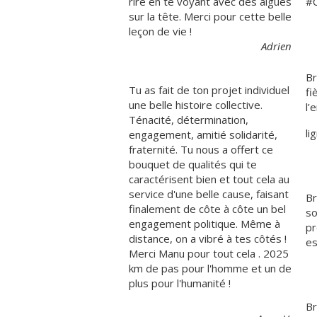
rire en te voyant avec des algues
#C
sur la tête. Merci pour cette belle
leçon de vie !
Adrien
Br
Tu as fait de ton projet individuel
fi
une belle histoire collective.
l’
Ténacité, détermination,
li
engagement, amitié solidarité,
fraternité. Tu nous a offert ce
bouquet de qualités qui te
caractérisent bien et tout cela au
service d'une belle cause, faisant
Br
finalement de côte à côte un bel
so
engagement politique. Même à
pr
distance, on a vibré à tes côtés !
es
Merci Manu pour tout cela . 2025
km de pas pour l'homme et un de
plus pour l'humanité !
Br