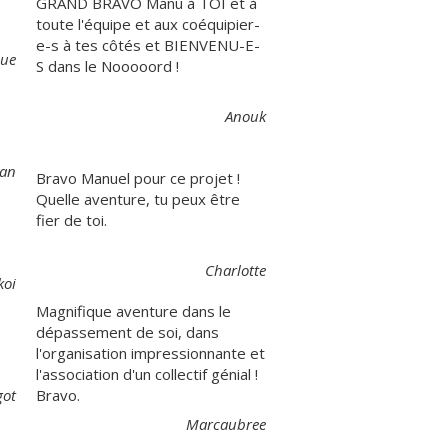
GRAND BRAVO Manu à TOI et à
toute l'équipe et aux coéquipier-
e-s à tes côtés et BIENVENU-E-
ue
S dans le Nooooord !
Anouk
ian
Bravo Manuel pour ce projet !
Quelle aventure, tu peux être
fier de toi.
Charlotte
koi
Magnifique aventure dans le
dépassement de soi, dans
l'organisation impressionnante et
l'association d'un collectif génial !
ot
Bravo.
Marcaubree