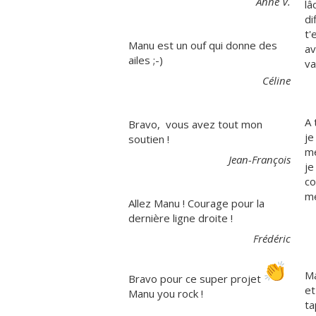
Anne V.
lâ
di
t'
Manu est un ouf qui donne des
av
ailes ;-)
va
Céline
A 
Bravo, vous avez tout mon
je
soutien !
me
Jean-François
je
co
me
Allez Manu ! Courage pour la
dernière ligne droite !
Frédéric
Ma
Bravo pour ce super projet
et
Manu you rock !
ta