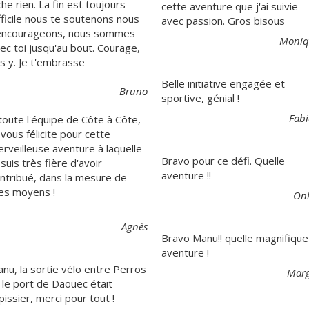
che rien. La fin est toujours
cette aventure que j'ai suivie
fficile nous te soutenons nous
avec passion. Gros bisous
encourageons, nous sommes
Moniq
ec toi jusqu'au bout. Courage,
s y. Je t'embrasse
Belle initiative engagée et
Bruno
sportive, génial !
Fab
toute l'équipe de Côte à Côte,
 vous félicite pour cette
rveilleuse aventure à laquelle
Bravo pour ce défi. Quelle
 suis très fière d'avoir
aventure !!
ntribué, dans la mesure de
s moyens !
On
Agnès
Bravo Manu!! quelle magnifique
aventure !
nu, la sortie vélo entre Perros
Marg
 le port de Daouec était
pissier, merci pour tout !